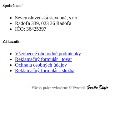
Spoločnosť
Severoslovenská stavebná, s.r.o.
Radoľa 339, 023 36 Radoľa
IČO: 36425397
Zákazník:
Všeobecné obchodné podmienky
Reklamačný formulár - tovar
Ochrana osobných údajov
Reklamačný formulár - služba
Všetky práva vyhradené
© Vytvoril: