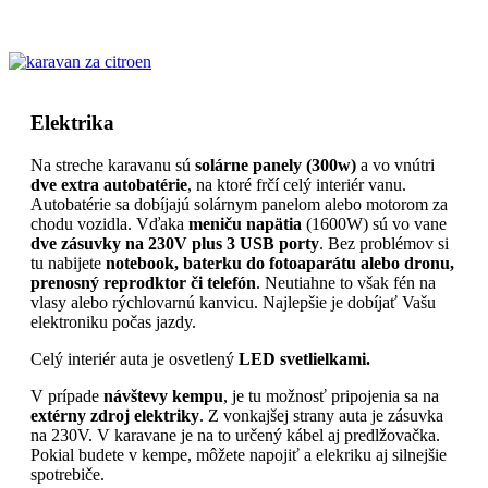
Elektrika
Na streche karavanu sú
solárne panely (300w)
a vo vnútri
dve extra autobatérie
, na ktoré frčí celý interiér vanu.
Autobatérie sa dobíjajú solárnym panelom alebo motorom za
chodu vozidla. Vďaka
meniču napätia
(1600W) sú vo vane
dve zásuvky na 230V plus 3 USB porty
. Bez problémov si
tu nabijete
notebook, baterku do fotoaparátu alebo dronu,
prenosný reprodktor či telefón
. Neutiahne to však fén na
vlasy alebo rýchlovarnú kanvicu. Najlepšie je dobíjať Vašu
elektroniku počas jazdy.
Celý interiér auta je osvetlený
LED svetlielkami.
V prípade
návštevy kempu
, je tu možnosť pripojenia sa na
extérny zdroj elektriky
. Z vonkajšej strany auta je zásuvka
na 230V. V karavane je na to určený kábel aj predlžovačka.
Pokial budete v kempe, môžete napojiť a elekriku aj silnejšie
spotrebiče.