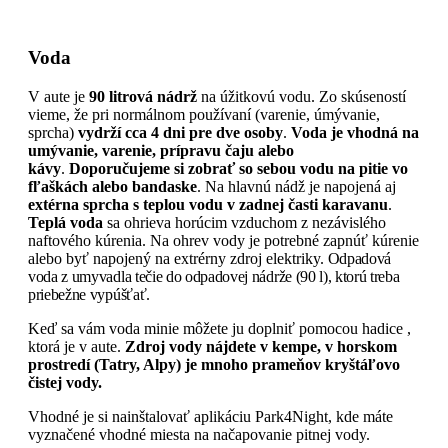
Voda
V aute je
90 litrová nádrž
na úžitkovú vodu. Zo skúseností
vieme, že pri normálnom používaní (varenie, úmývanie,
sprcha)
vydrží cca 4 dni pre dve osoby
.
Voda je vhodná na
umývanie, varenie, prípravu čaju alebo
kávy
.
Doporučujeme
si zobrať so sebou vodu na pitie vo
fľaškách alebo bandaske
. Na hlavnú nádž je napojená aj
extérna sprcha s teplou vodu v zadnej časti karavanu
.
Teplá voda
sa ohrieva horúcim vzduchom z nezávislého
naftového kúrenia. Na ohrev vody je potrebné zapnúť kúrenie
alebo byť napojený na extrérny zdroj elektriky.
Odpadová
voda z umyvadla tečie do odpadovej nádrže (90 l), ktorú treba
priebežne vypúšťať.
Keď sa vám voda minie môžete ju doplniť pomocou hadice ,
ktorá je v aute.
Zdroj vody nájdete v kempe, v horskom
prostredí (Tatry, Alpy) je mnoho prameňov kryštáľovo
čistej vody.
Vhodné je si nainštalovať aplikáciu Park4Night, kde máte
vyznačené vhodné miesta na načapovanie pitnej vody.