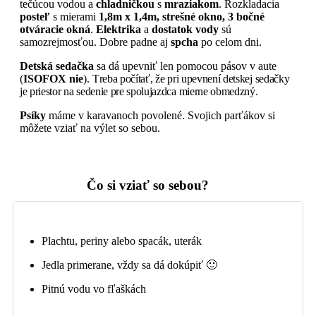
tečúcou vodou a
chladničkou
s
mraziakom
. Rozkladacia
posteľ
s mierami
1,8m x 1,4m, strešné okno, 3 bočné
otváracie okná
.
Elektrika
a
dostatok vody
sú
samozrejmosťou. Dobre padne aj
spcha
po celom dni.
Detská sedačka
sa dá upevniť len pomocou pásov v aute
(
ISOFOX nie
).
Treba počítať, že pri upevnení detskej sedačky
je priestor na sedenie pre spolujazdca mierne obmedzný.
Psíky
máme v karavanoch povolené. Svojich parťákov si
môžete vziať na výlet so sebou.
Čo si vziať
so sebou?
Plachtu, periny alebo spacák, uterák
Jedla primerane, vždy sa dá dokúpiť 🙂
Pitnú vodu vo fľaškách