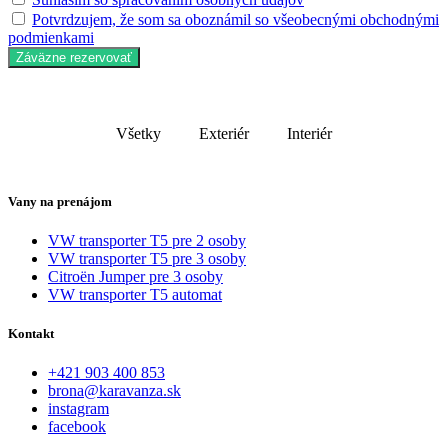
Potvrdzujem, že som sa oboznámil so všeobecnými obchodnými
podmienkami
Záväzne rezervovať
Všetky
Exteriér
Interiér
Vany na prenájom
VW transporter T5 pre 2 osoby
VW transporter T5 pre 3 osoby
Citroën Jumper pre 3 osoby
VW transporter T5 automat
Kontakt
+421 903 400 853
brona@karavanza.sk
instagram
facebook