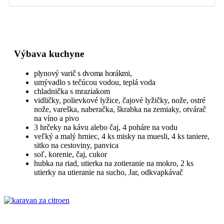
Výbava kuchyne
plynový varič s dvoma horákmi,
umývadlo s tečúcou vodou, teplá voda
chladnička s mraziakom
vidličky, polievkové lyžice, čajové lyžičky, nože, ostré
nože, vareška, naberačka, škrabka na zemiaky, otvárač
na víno a pivo
3 hrčeky na kávu alebo čaj, 4 poháre na vodu
veľký a malý hrniec, 4 ks misky na muesli, 4 ks taniere,
sitko na cestoviny, panvica
soľ, korenie, čaj, cukor
hubka na riad, utierka na zotieranie na mokro, 2 ks
utierky na utieranie na sucho, Jar, odkvapkávač