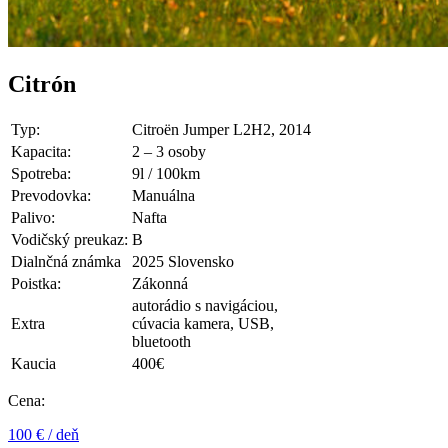
Citrón
Typ:
Citroën Jumper L2H2, 2014
Kapacita:
2 – 3 osoby
Spotreba:
9l / 100km
Prevodovka:
Manuálna
Palivo:
Nafta
Vodičský preukaz:
B
Dialnčná známka
2025 Slovensko
Poistka:
Zákonná
autorádio s navigáciou,
Extra
cúvacia kamera, USB,
bluetooth
Kaucia
400€
Cena:
100 € / deň