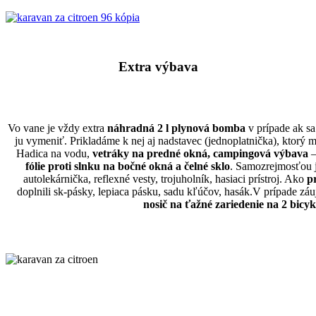
Extra výbava
Vo vane je vždy extra
náhradná 2 l plynová bomba
v prípade ak sa
ju vymeniť. Prikladáme k nej aj nadstavec (jednoplatnička), ktorý 
Hadica na vodu,
vetráky na predné okná, campingová výbava
–
fólie proti slnku na bočné okná a čelné sklo
. Samozrejmosťou 
autolekárnička, reflexné vesty, trojuholník, hasiaci prístroj. Ako
p
doplnili sk-pásky, lepiaca pásku, sadu kľúčov, hasák.V prípade z
nosič na ťažné zariedenie na 2 bicyk