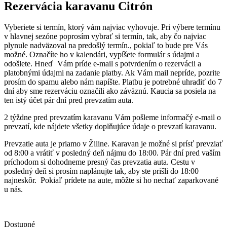
Rezervácia karavanu
Citrón
Vyberiete si termín, ktorý vám najviac vyhovuje. Pri výbere termínu
v hlavnej sezóne poprosím vybrať si termín, tak, aby čo najviac
plynule nadväzoval na predošlý termín., pokiaľ to bude pre Vás
možné. Označíte ho v kalendári, vypíšete formulár s údajmi a
odošlete. Hneď Vám príde e-mail s potvrdením o rezervácii a
platobnými údajmi na zadanie platby. Ak Vám mail nepríde, pozrite
prosím do spamu alebo nám napíšte. Platbu je potrebné uhradiť do 7
dní aby sme rezerváciu označili ako záväznú. Kaucia sa posiela na
ten istý účet pár dní pred prevzatím auta.
2 týždne pred prevzatím karavanu Vám pošleme informačý e-mail o
prevzatí, kde nájdete všetky doplňujúce údaje o prevzatí karavanu.
Prevzatie auta je priamo v Žiline. Karavan je možné si prísť prevziať
od 8:00 a vrátiť v posledný deň nájmu do 18:00. Pár dní pred vaším
príchodom si dohodneme presný čas prevzatia auta. Cestu v
posledný deň si prosím naplánujte tak, aby ste prišli do 18:00
najneskôr. Pokiaľ prídete na aute, môžte si ho nechať zaparkované
u nás.
Dostupné