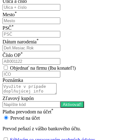
Ulica a číslo
*
Mesto
*
PSČ
*
Dátum narodenia
*
Číslo OP
Objednať na firmu (Iba konateľ!)
Poznámka
Zľavový kupón
Aktivovať!
*
Platba prevodom na účet
Prevod na účet
Prevod peňazí z vášho bankového účtu.
Súhlasím so spracovaním osobných údajov