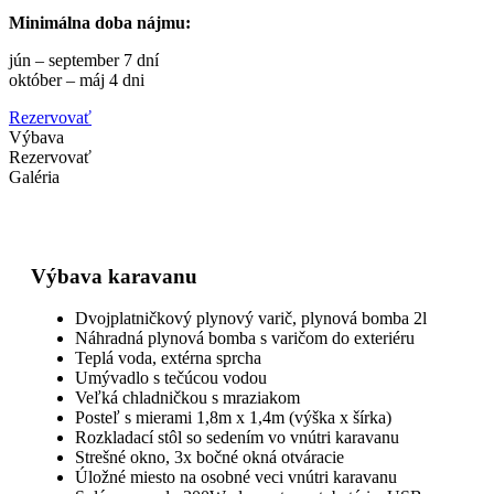
Minimálna doba nájmu:
jún – september 7 dní
október – máj 4 dni
Rezervovať
Výbava
Rezervovať
Galéria
Výbava karavanu
Dvojplatničkový plynový varič, plynová bomba 2l
Náhradná plynová bomba s varičom do exteriéru
Teplá voda, extérna sprcha
Umývadlo s tečúcou vodou
Veľká chladničkou s mraziakom
Posteľ s mierami 1,8m x 1,4m (výška x šírka)
Rozkladací stôl so sedením vo vnútri karavanu
Strešné okno, 3x bočné okná otváracie
Úložné miesto na osobné veci vnútri karavanu