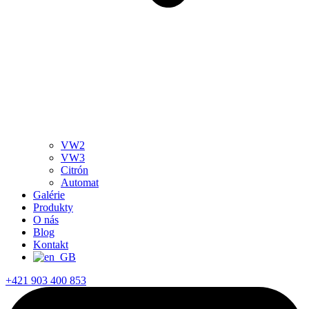
VW2
VW3
Citrón
Automat
Galérie
Produkty
O nás
Blog
Kontakt
+421 903 400 853