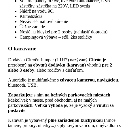
Solárne panely 300W, dve extra autobatérie, USB
zástrčky, zástrčka na 220V,
LED svetlá
Nádrž na vodu 90l
Klimatizácia
Nezávislé naftové kúrenie
Ťažné zariade
Nosič na bicykel pre 2 osoby (nahlásiť dopredu)
Campingová výbava – stôl, 2ks stoličky
O karavane
Dodávka Citroën Jumper (L1H2) nazývaný
Citrón
je
prerobený na
obytnú dodávku (karavan)
vhodnú
pre 2
alebo 3
osoby,
alebo rodičov s dieťaťom.
Autorádio je multifunkčné s
cúvacou kamerou
,
navigáciou
,
bluetooth, USB.
Zaparkujete
s ním
na bežných parkovacích miestach
kdekoľvek v meste, pred obchodmi aj na malých
parkoviskách.
Veľká výhoda
je, že je vysoký a
vnútri sa
postavíte
.
Karavan je vybavený
plne zariadenou kuchynkou
(hrnce,
taniere, príbory, utierky,..) s plynovým varičom, umývadlom s