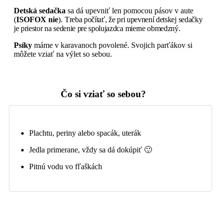
Detská sedačka
sa dá upevniť len pomocou pásov v aute
(
ISOFOX nie
).
Treba počítať, že pri upevnení detskej sedačky
je priestor na sedenie pre spolujazdca mierne obmedzný.
Psíky
máme v karavanoch povolené. Svojich parťákov si
môžete vziať na výlet so sebou.
Čo si vziať
so sebou?
Plachtu, periny alebo spacák, uterák
Jedla primerane, vždy sa dá dokúpiť 🙂
Pitnú vodu vo fľaškách