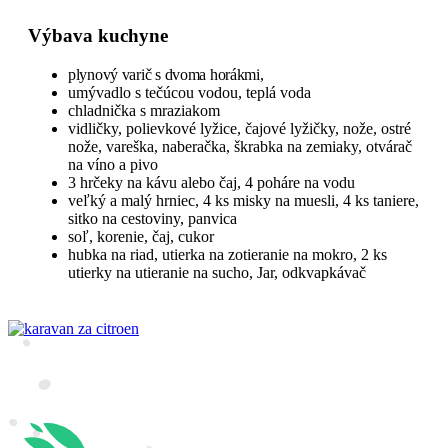
Výbava kuchyne
plynový varič s dvoma horákmi,
umývadlo s tečúcou vodou, teplá voda
chladnička s mraziakom
vidličky, polievkové lyžice, čajové lyžičky, nože, ostré
nože, vareška, naberačka, škrabka na zemiaky, otvárač
na víno a pivo
3 hrčeky na kávu alebo čaj, 4 poháre na vodu
veľký a malý hrniec, 4 ks misky na muesli, 4 ks taniere,
sitko na cestoviny, panvica
soľ, korenie, čaj, cukor
hubka na riad, utierka na zotieranie na mokro, 2 ks
utierky na utieranie na sucho, Jar, odkvapkávač