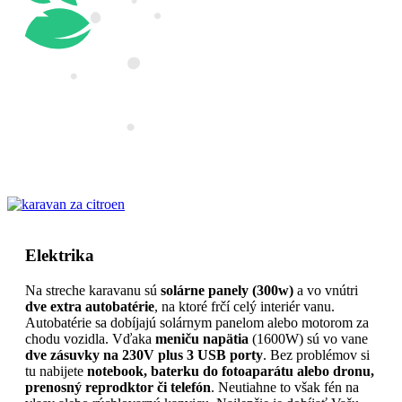
Elektrika
Na streche karavanu sú
solárne panely (300w)
a vo vnútri
dve extra autobatérie
, na ktoré frčí celý interiér vanu.
Autobatérie sa dobíjajú solárnym panelom alebo motorom za
chodu vozidla. Vďaka
meniču napätia
(1600W) sú vo vane
dve zásuvky na 230V plus 3 USB porty
. Bez problémov si
tu nabijete
notebook, baterku do fotoaparátu alebo dronu,
prenosný reprodktor či telefón
. Neutiahne to však fén na