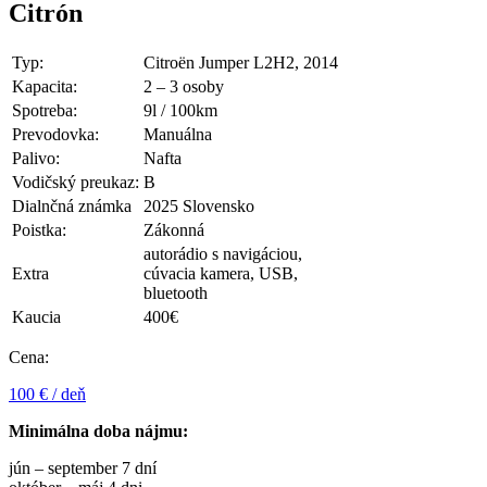
Citrón
Typ:
Citroën Jumper L2H2, 2014
Kapacita:
2 – 3 osoby
Spotreba:
9l / 100km
Prevodovka:
Manuálna
Palivo:
Nafta
Vodičský preukaz:
B
Dialnčná známka
2025 Slovensko
Poistka:
Zákonná
autorádio s navigáciou,
Extra
cúvacia kamera, USB,
bluetooth
Kaucia
400€
Cena:
100 € / deň
Minimálna doba nájmu:
jún – september 7 dní