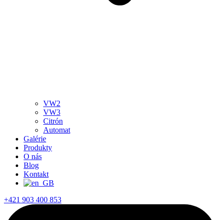
VW2
VW3
Citrón
Automat
Galérie
Produkty
O nás
Blog
Kontakt
+421 903 400 853