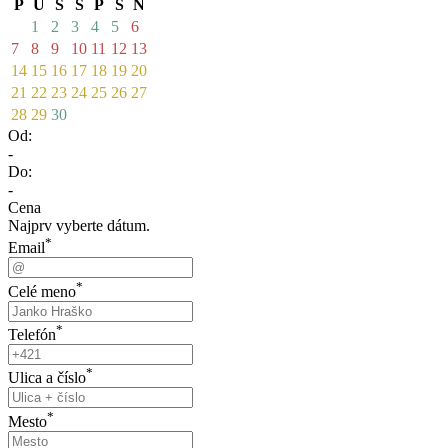
P
U
S
Š
P
S
N
1
2
3
4
5
6
7
8
9
10
11
12
13
14
15
16
17
18
19
20
21
22
23
24
25
26
27
28
29
30
Od:
-
Do:
-
Cena
Najprv vyberte dátum.
*
Email
*
Celé meno
*
Telefón
*
Ulica a číslo
*
Mesto