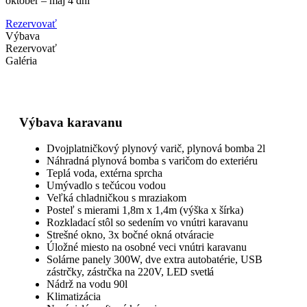
október – máj 4 dni
Rezervovať
Výbava
Rezervovať
Galéria
Výbava karavanu
Dvojplatničkový plynový varič, plynová bomba 2l
Náhradná plynová bomba s varičom do exteriéru
Teplá voda, extérna sprcha
Umývadlo s tečúcou vodou
Veľká chladničkou s mraziakom
Posteľ s mierami 1,8m x 1,4m (výška x šírka)
Rozkladací stôl so sedením vo vnútri karavanu
Strešné okno, 3x bočné okná otváracie
Úložné miesto na osobné veci vnútri karavanu
Solárne panely 300W, dve extra autobatérie, USB
zástrčky, zástrčka na 220V,
LED svetlá
Nádrž na vodu 90l
Klimatizácia