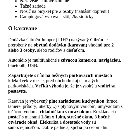
Nezávislé naftové kúrenie
Ťažné zariade
Nosič na bicykel pre 2 osoby (nahlásiť dopredu)
Campingová výbava – stôl, 2ks stoličky
O karavane
Dodávka Citroën Jumper (L1H2) nazývaný
Citrón
je
prerobený na
obytnú dodávku (karavan)
vhodnú
pre 2
alebo 3
osoby,
alebo rodičov s dieťaťom.
Autorádio je multifunkčné s
cúvacou kamerou
,
navigáciou
,
bluetooth, USB.
Zaparkujete
s ním
na bežných parkovacích miestach
kdekoľvek v meste, pred obchodmi aj na malých
parkoviskách.
Veľká výhoda
je, že je vysoký a
vnútri sa
postavíte
.
Karavan je vybavený
plne zariadenou kuchynkou
(hrnce,
taniere, príbory, utierky,..) s plynovým varičom, umývadlom s
tečúcou vodou a
chladničkou
s
mraziakom
. Rozkladacia
posteľ
s mierami
1,8m x 1,4m, strešné okno, 3 bočné
otváracie okná
.
Elektrika
a
dostatok vody
sú
samozrejmosťou. Dobre padne aj
spcha
po celom dni.