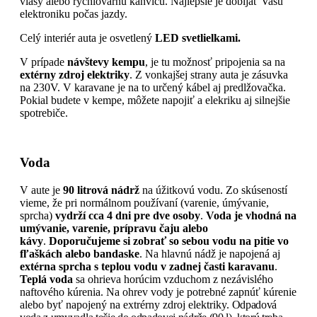
vlasy alebo rýchlovarnú kanvicu. Najlepšie je dobíjať Vašu
elektroniku počas jazdy.
Celý interiér auta je osvetlený
LED svetlielkami.
V prípade
návštevy kempu
, je tu možnosť pripojenia sa na
extérny zdroj elektriky
. Z vonkajšej strany auta je zásuvka
na 230V. V karavane je na to určený kábel aj predlžovačka.
Pokial budete v kempe, môžete napojiť a elekriku aj silnejšie
spotrebiče.
Voda
V aute je
90 litrová nádrž
na úžitkovú vodu. Zo skúseností
vieme, že pri normálnom používaní (varenie, úmývanie,
sprcha)
vydrží cca 4 dni pre dve osoby
.
Voda je vhodná na
umývanie, varenie, prípravu čaju alebo
kávy
.
Doporučujeme
si zobrať so sebou vodu na pitie vo
fľaškách alebo bandaske
. Na hlavnú nádž je napojená aj
extérna sprcha s teplou vodu v zadnej časti karavanu
.
Teplá voda
sa ohrieva horúcim vzduchom z nezávislého
naftového kúrenia. Na ohrev vody je potrebné zapnúť kúrenie
alebo byť napojený na extrérny zdroj elektriky.
Odpadová