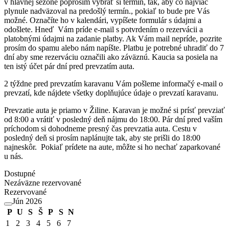
v hlavnej sezóne poprosím vybrať si termín, tak, aby čo najviac
plynule nadväzoval na predošlý termín., pokiaľ to bude pre Vás
možné. Označíte ho v kalendári, vypíšete formulár s údajmi a
odošlete. Hneď Vám príde e-mail s potvrdením o rezervácii a
platobnými údajmi na zadanie platby. Ak Vám mail nepríde, pozrite
prosím do spamu alebo nám napíšte. Platbu je potrebné uhradiť do 7
dní aby sme rezerváciu označili ako záväznú. Kaucia sa posiela na
ten istý účet pár dní pred prevzatím auta.
2 týždne pred prevzatím karavanu Vám pošleme informačý e-mail o
prevzatí, kde nájdete všetky doplňujúce údaje o prevzatí karavanu.
Prevzatie auta je priamo v Žiline. Karavan je možné si prísť prevziať
od 8:00 a vrátiť v posledný deň nájmu do 18:00. Pár dní pred vaším
príchodom si dohodneme presný čas prevzatia auta. Cestu v
posledný deň si prosím naplánujte tak, aby ste prišli do 18:00
najneskôr. Pokiaľ prídete na aute, môžte si ho nechať zaparkované
u nás.
Dostupné
Nezáväzne rezervované
Rezervované
Jún 2026
P
U
S
Š
P
S
N
1
2
3
4
5
6
7