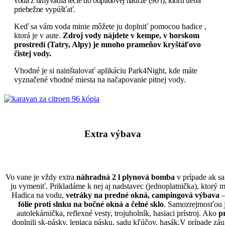
voda z umyvadla tečie do odpadovej nádrže (90 l), ktorú treba
priebežne vypúšťať.
Keď sa vám voda minie môžete ju doplniť pomocou hadice ,
ktorá je v aute.
Zdroj vody nájdete v kempe, v horskom
prostredí (Tatry, Alpy) je mnoho prameňov kryštáľovo
čistej vody.
Vhodné je si nainštalovať aplikáciu Park4Night, kde máte
vyznačené vhodné miesta na načapovanie pitnej vody.
Extra výbava
Vo vane je vždy extra
náhradná 2 l plynová bomba
v prípade ak sa
ju vymeniť. Prikladáme k nej aj nadstavec (jednoplatnička), ktorý 
Hadica na vodu,
vetráky na predné okná, campingová výbava
–
fólie proti slnku na bočné okná a čelné sklo
. Samozrejmosťou 
autolekárnička, reflexné vesty, trojuholník, hasiaci prístroj. Ako
p
doplnili sk-pásky, lepiaca pásku, sadu kľúčov, hasák.V prípade z