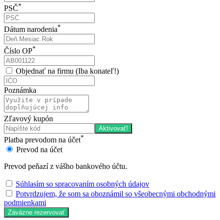
*
PSČ
*
Dátum narodenia
*
Číslo OP
Objednať na firmu (Iba konateľ!)
Poznámka
Zľavový kupón
Aktivovať!
*
Platba prevodom na účet
Prevod na účet
Prevod peňazí z vášho bankového účtu.
Súhlasím so spracovaním osobných údajov
Potvrdzujem, že som sa oboznámil so všeobecnými obchodnými
podmienkami
Záväzne rezervovať