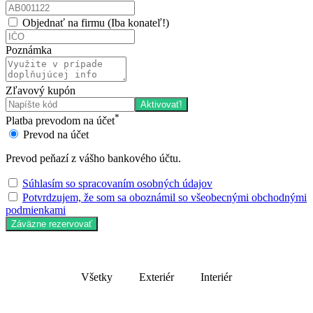
Objednať na firmu (Iba konateľ!)
Poznámka
Zľavový kupón
Aktivovať!
*
Platba prevodom na účet
Prevod na účet
Prevod peňazí z vášho bankového účtu.
Súhlasím so spracovaním osobných údajov
Potvrdzujem, že som sa oboznámil so všeobecnými obchodnými
podmienkami
Záväzne rezervovať
Všetky
Exteriér
Interiér