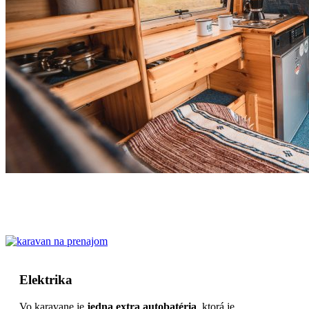
Elektrika
Vo karavane je
jedna extra autobatéria
, ktorá je