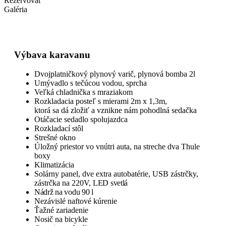
Rezervovať
Galéria
Výbava karavanu
Dvojplatničkový plynový varič, plynová bomba 2l
Umývadlo s tečúcou vodou, sprcha
Veľká chladnička s mraziakom
Rozkladacia posteľ s mierami 2m x 1,3m,
ktorá sa dá zložiť a vznikne nám pohodlná sedačka
Otáčacie sedadlo spolujazdca
Rozkladací stôl
Strešné okno
Úložný priestor vo vnútri auta, na streche dva Thule
boxy
Klimatizácia
Solárny panel, dve extra autobatérie, USB zástrčky,
zástrčka na 220V,
LED svetlá
Nádrž na vodu 90 l
Nezávislé naftové kúrenie
Ťažné zariadenie
Nosič na bicykle