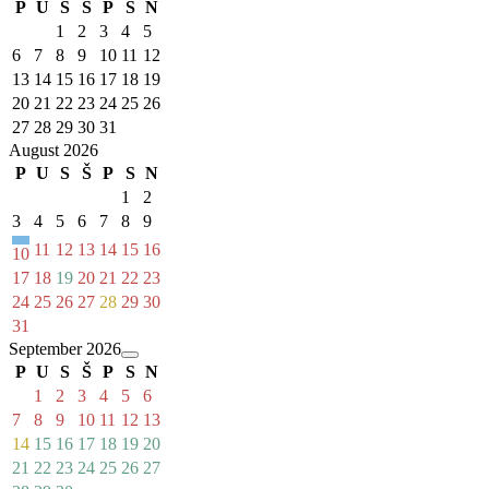
P
U
S
Š
P
S
N
1
2
3
4
5
6
7
8
9
10
11
12
13
14
15
16
17
18
19
20
21
22
23
24
25
26
27
28
29
30
31
August 2026
P
U
S
Š
P
S
N
1
2
3
4
5
6
7
8
9
11
12
13
14
15
16
10
17
18
19
20
21
22
23
24
25
26
27
28
29
30
31
September 2026
P
U
S
Š
P
S
N
1
2
3
4
5
6
7
8
9
10
11
12
13
14
15
16
17
18
19
20
21
22
23
24
25
26
27