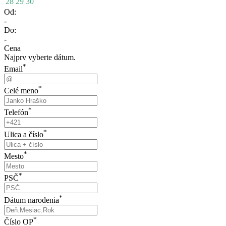
28
29
30
Od:
-
Do:
-
Cena
Najprv vyberte dátum.
*
Email
*
Celé meno
*
Telefón
*
Ulica a číslo
*
Mesto
*
PSČ
*
Dátum narodenia
*
Číslo OP