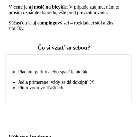
V
cene je aj nosič na bicykle
. V prípade záujmu, nám to
prosím oznámte dopredu, ešte pred prevzatím vanu.
Súčasťou je aj
campingový set
– rozkladací stôl a 2ks
stoličky.
Čo si vziať
so sebou?
Plachtu, periny alebo spacák, uterák
Jedla primerane, vždy sa dá dokúpiť 🙂
Pitnú vodu vo fľaškách