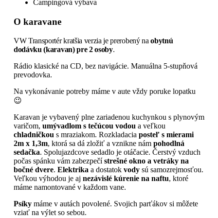
Campingová výbava
O karavane
VW Transportér kratšia verzia je prerobený na
obytnú
dodávku
(karavan) pre 2 osoby
.
Rádio klasické na CD, bez navigácie. Manuálna 5-stupňová
prevodovka.
Na vykonávanie potreby máme v aute vždy poruke lopatku
😉
Karavan je vybavený plne zariadenou kuchynkou s plynovým
varičom,
umývadlom s tečúcou vodou
a veľkou
chladničkou
s mraziakom. Rozkladacia
posteľ s mierami
2m x 1,3m
, ktorá sa dá zložiť a vznikne nám
pohodlná
sedačka
. Spolujazdcove sedadlo je otáčacie. Čerstvý vzduch
počas spánku vám zabezpečí
strešné okno a vetráky na
bočné dvere
.
Elektrika
a dostatok
vody
sú samozrejmosťou.
Veľkou výhodou je aj
nezávislé kúrenie na naftu
, ktoré
máme namontované v každom vane.
Psíky
máme v autách povolené. Svojich parťákov si môžete
vziať na výlet so sebou.