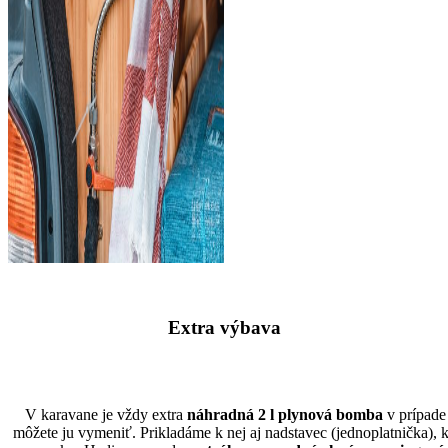
Extra výbava
V karavane je vždy extra
náhradná 2 l plynová bomba
v prípade
môžete ju vymeniť. Prikladáme k nej aj nadstavec (jednoplatnička), 