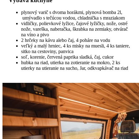
Výbava kuchyne
plynový varič s dvoma horákmi, plynová bomba 2l,
umývadlo s tečúcou vodou, chladnička s mraziakom
vidličky, polievkové lyžice, čajové lyžičky, nože, ostré
nože, vareška, naberačka, škrabka na zemiaky, otvárač
na víno a pivo
2 hrčeky na kávu alebo čaj, 4 poháre na vodu
veľký a malý hrniec, 4 ks misky na muesli, 4 ks taniere,
sitko na cestoviny, panvica
soľ, korenie, červená paprika sladká, čaj, cukor
hubka na riad, utierka na zotieranie na mokro, 2 ks
utierky na utieranie na sucho, Jar, odkvapkávač na riad