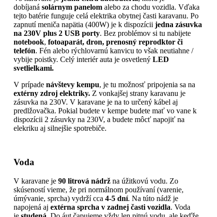
dobíjaná
solárnym panelom
alebo za chodu vozidla. Vďaka
tejto batérie funguje celá elektrika obytnej časti karavanu. Po
zapnutí meniča napätia (400W) je k dispozícii
jedna zásuvka
na 230V plus 2 USB porty
. Bez problémov si tu nabijete
notebook
,
fotoaparát, dron, prenosný reprodktor či
telefón
. Fén alebo rýchlovarnú kanvicu to však neutiahne /
vybije poistky. Celý interiér auta je osvetlený
LED
svetlielkami.
V prípade
návštevy kempu
, je tu možnosť pripojenia sa na
extérny zdroj elektriky.
Z vonkajšej strany karavanu je
zásuvka na 230V. V karavane je na to určený kábel aj
predlžovačka. Pokial budete v kempe budete mať vo vane k
dispozícii 2 zásuvky na 230V, a budete môcť napojiť na
elekriku aj silnejšie spotrebiče.
Voda
V karavane je
90 litrová nádrž
na úžitkovú vodu. Zo
skúseností vieme, že pri normálnom používaní (varenie,
úmývanie, sprcha) vydrží cca
4-5 dní
. Na túto nádž je
napojená aj
extérna sprcha v zadnej časti vozidla
. Voda
je
studená
. Do áut čapujeme vždy len pitnú vodu, ale keďže