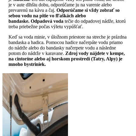
je v aute dlhšiu dobu, odporúčame ju na varenie alebo
prevarenú na kávu a čaj.
Odporúčame si vždy zobrať so
sebou vodu na pitie vo fľaškách alebo
bandaske. Odpadová voda
tečie do odpadovej nádže, ktorú
treba priebežne počas výletu vypúšťať.
Keď sa voda minie, v úložnom priestore na streche je prázdna
bandaska a hadica. Pomocou hadice načerpáte vodu priamo
do nádrže alebo do bandasky načerpete vodu a následne
potom do nádrže v karavane.
Zdroj vody nájdete v kempe,
na cintoríne alebo aj horskom prostredí (Tatry, Alpy) je
mnoho bystriniek.