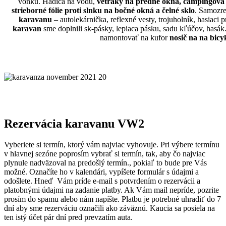
vonku. Hadica na vodu,
vetráky na predné okná, campingová
strieborné fólie proti slnku na bočné okná a čelné sklo
. Samozre
karavanu
– autolekárnička, reflexné vesty, trojuholník, hasiaci p
karavan
sme doplnili sk-pásky, lepiaca pásku, sadu kľúčov, hasá
namontovať na kufor
nosič na na bicy
Rezervácia karavanu
VW2
Vyberiete si termín, ktorý vám najviac vyhovuje. Pri výbere termínu
v hlavnej sezóne poprosím vybrať si termín, tak, aby čo najviac
plynule nadväzoval na predošlý termín., pokiaľ to bude pre Vás
možné. Označíte ho v kalendári, vypíšete formulár s údajmi a
odošlete. Hneď Vám príde e-mail s potvrdením o rezervácii a
platobnými údajmi na zadanie platby. Ak Vám mail nepríde, pozrite
prosím do spamu alebo nám napíšte. Platbu je potrebné uhradiť do 7
dní aby sme rezerváciu označili ako záväznú. Kaucia sa posiela na
ten istý účet pár dní pred prevzatím auta.