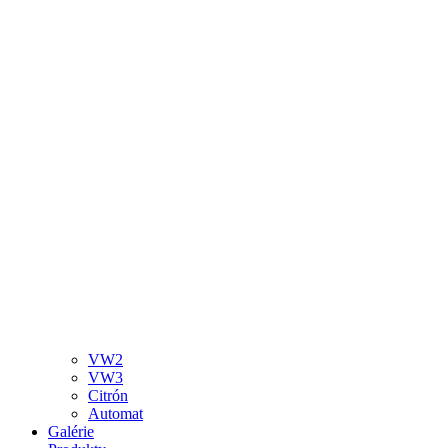
VW2
VW3
Citrón
Automat
Galérie