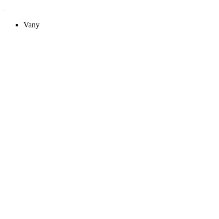
Preskočiť
na
Vany
obsah