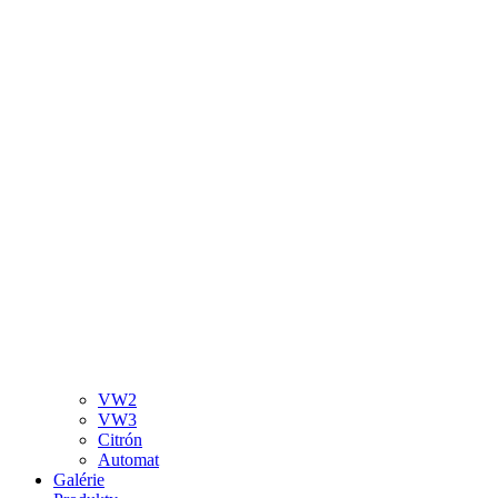
VW2
VW3
Citrón
Automat
Galérie